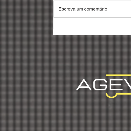
Escreva um comentário
Debatedores reivindicam
reconhecimento da
profissão de gestor de
frotas