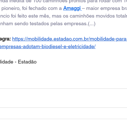
nda inédita de 100 caminhões prontos para rodar com 
 pioneiro, foi fechado com a 
Amaggi 
– maior empresa bra
úncio foi feito este mês, mas os caminhões movidos tota
vinham sendo testados pelas empresas.(...)
egra:
https://mobilidade.estadao.com.br/mobilidade-par
empresas-adotam-biodiesel-e-eletricidade/
lidade - Estadão