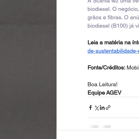
A Scania fez uma ve
biodiesel. O negócio,
grãos e fibras. O an
biodiesel (B100) já 
Leia a matéria na ínt
de-sustentabilidade-
Fonte/Créditos: 
Mobi
Boa Leitura! 
Equipe AGEV