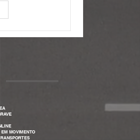
ências para gestão de
a: conheça as 06
cipais mudanças para
6
VEA
BRAVE
NLINE
O EM MOVIMENTO
A TRANSPORTES