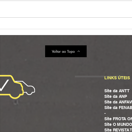
Gestão de frotas: o que é e
Tend
melhores práticas para
frot
reduzir custos (+ case)
prin
202
Voltar ao Topo
LINKS ÚTEIS
Site da ANTT
Site da ANP
Site da ANFA
Site da FENA
-
Site FROTA O
Site O MUND
Site REVIST