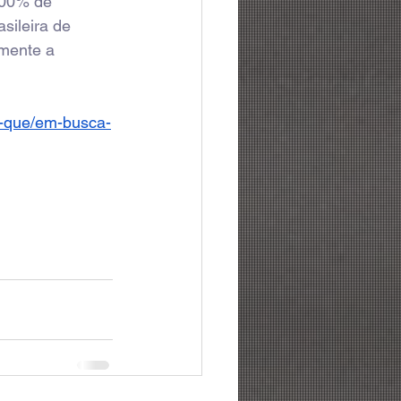
100% de 
sileira de 
lmente a 
a-que/em-busca-