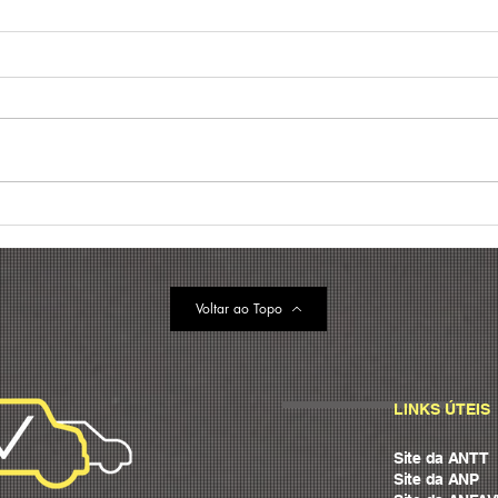
Gestão de frotas: o que é e
Tend
melhores práticas para
frot
reduzir custos (+ case)
prin
202
Voltar ao Topo
LINKS ÚTEIS
Site da ANTT
Site da ANP