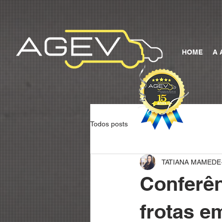
HOME
A 
Todos posts
TATIANA MAMEDE
Conferên
frotas e