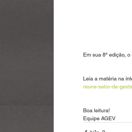
Em sua 8ª edição, o 
Leia a matéria na ínt
reune-setor-de-gest
Boa leitura!
Equipe AGEV