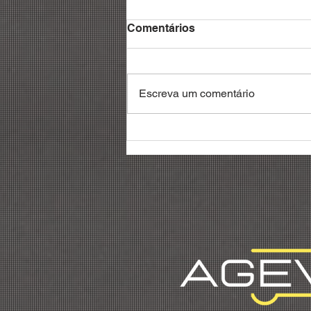
Comentários
Escreva um comentário
Debatedores reivindicam
reconhecimento da
profissão de gestor de
frotas