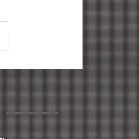
ências para gestão de
a: conheça as 06
cipais mudanças para
6