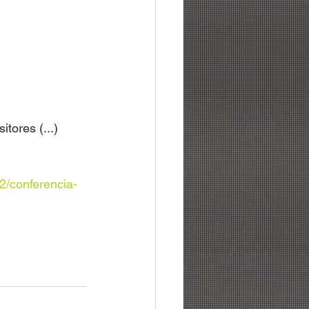
tores (...)
22/conferencia-