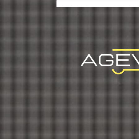
reconhecimento da
profissão de gestor de
frotas