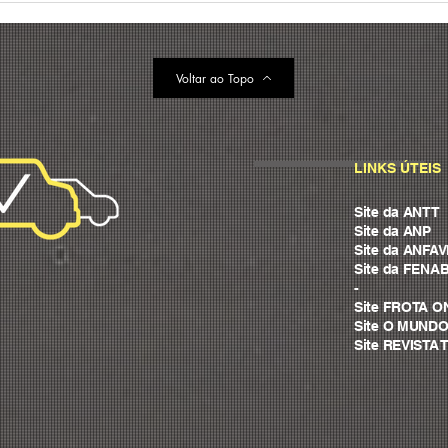
melhores práticas para
frot
reduzir custos (+ case)
prin
202
Voltar ao Topo
LINKS ÚTEIS
Site da ANTT
Site da ANP
Site da ANFA
Site da FENA
-
Site FROTA O
Site O MUND
Site REVIST