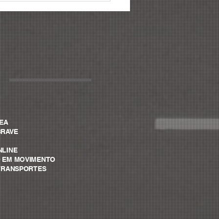
a: conheça as 06
cipais mudanças para
6
VEA
BRAVE
NLINE
O EM MOVIMENTO
A TRANSPORTES