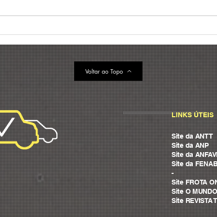
Gestão de frotas: o que é e
Tend
melhores práticas para
frot
reduzir custos (+ case)
prin
202
Voltar ao Topo
LINKS ÚTEIS
Site da ANTT
Site da ANP
Site da ANFA
Site da FENA
-
Site FROTA O
Site O MUND
Site REVIST