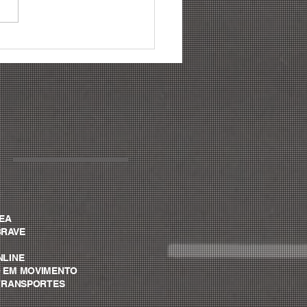
ências para gestão de
a: conheça as 06
cipais mudanças para
6
VEA
BRAVE
NLINE
O EM MOVIMENTO
A TRANSPORTES