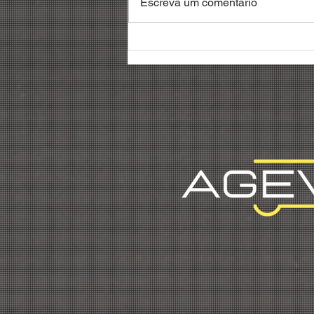
Escreva um comentário
Debatedores reivindicam
reconhecimento da
profissão de gestor de
frotas