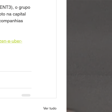
ENT3), o grupo 
o na capital 
 companhias 
izen-e-uber-
Ver tudo