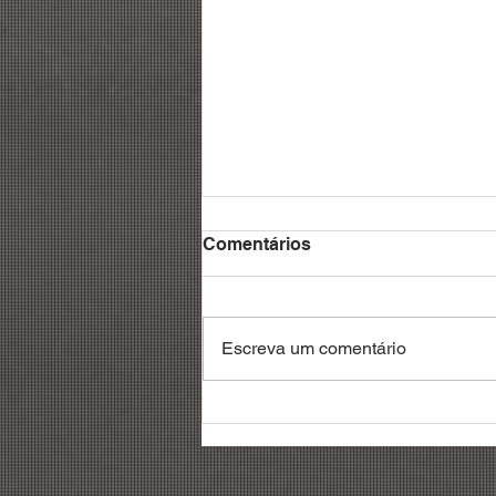
Comentários
Escreva um comentário
Debatedores reivindicam
reconhecimento da
profissão de gestor de
frotas