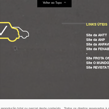
Voltar ao Topo
LINKS ÚTEIS
Site da ANTT
Site da ANP
Site da ANFA
Site da FENA
-
Site FROTA O
Site O MUND
Site REVIST
reprodução total ou parcial deste conteúdo. Todos os direitos reservados