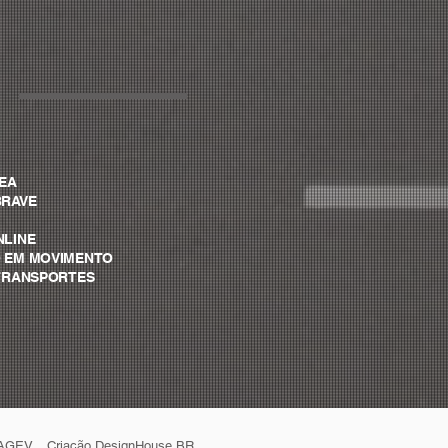
VEA
BRAVE
NLINE
O EM MOVIMENTO
A TRANSPORTES
 à AGEV. Criação
DesignHouse BR
.