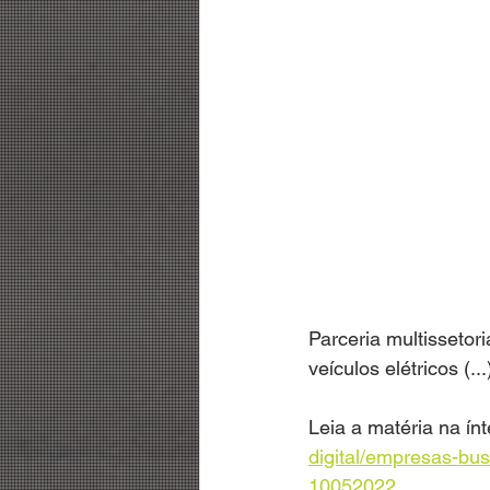
Parceria multissetor
veículos elétricos (...
Leia a matéria na ínt
digital/empresas-bus
10052022