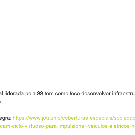
ial liderada pela 99 tem como foco desenvolver infraestru
)
egra: 
https://www.jota.info/coberturas-especiais/socieda
cam-ciclo-virtuoso-para-impulsionar-veiculos-eletricos-no