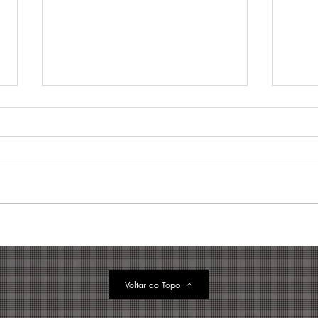
Gestão de frotas: o que é e
Tend
melhores práticas para
frot
reduzir custos (+ case)
prin
202
Voltar ao Topo