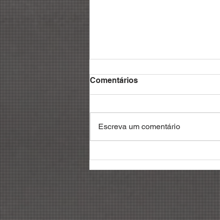
Comentários
Escreva um comentário
Debatedores reivindicam
reconhecimento da
profissão de gestor de
frotas