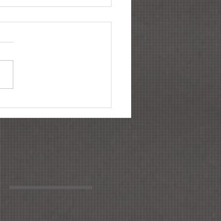
ências para gestão de
a: conheça as 06
cipais mudanças para
6