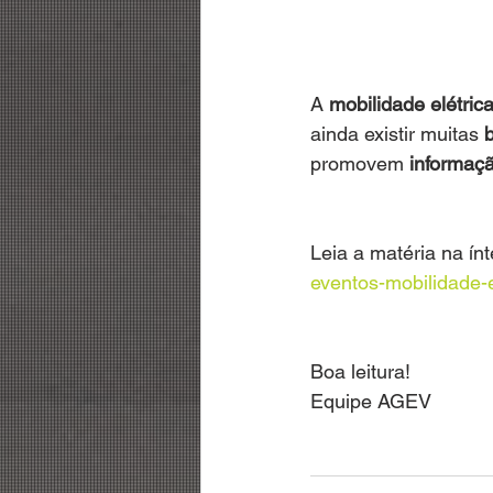
A 
mobilidade elétric
ainda existir muitas 
b
promovem 
informaç
Leia a matéria na ínt
eventos-mobilidade-e
Boa leitura!
Equipe AGEV