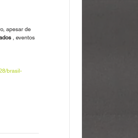
ro, apesar de 
cados
 , eventos 
28/brasil-