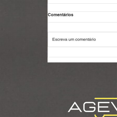
Comentários
Escreva um comentário
Debatedores reivindicam
reconhecimento da
profissão de gestor de
frotas