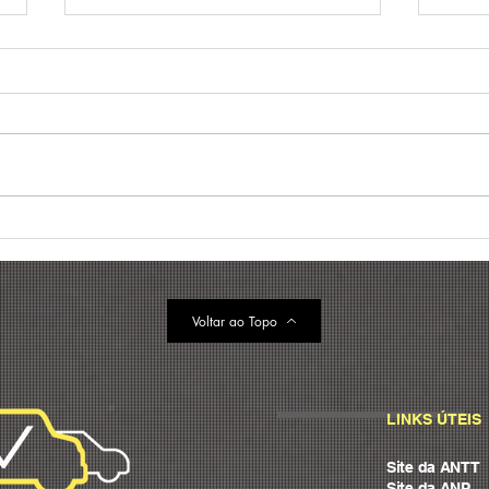
Gestão de frotas: o que é e
Tend
melhores práticas para
frot
reduzir custos (+ case)
prin
202
Voltar ao Topo
LINKS ÚTEIS
Site da ANTT
Site da ANP